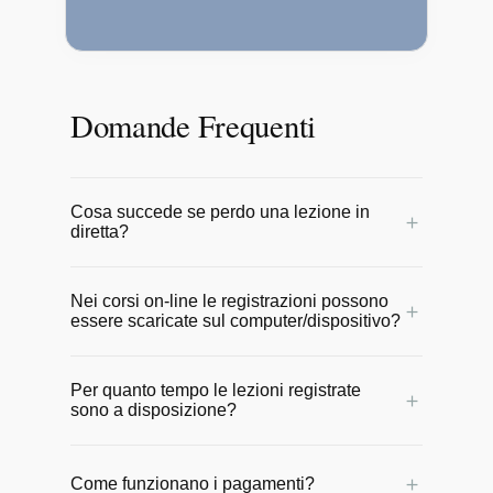
Domande Frequenti
Cosa succede se perdo una lezione in
＋
diretta?
Nessun problema! Tutte le lezioni online
Nei corsi on-line le registrazioni possono
vengono registrate e messe a
＋
essere scaricate sul computer/dispositivo?
disposizione degli allievi entro 24 ore.
Potrai rivederle comodamente in qualsiasi
No, le video lezioni rimangono online sul
momento per non perdere il ritmo del
Per quanto tempo le lezioni registrate
sito e possono essere seguite da
＋
sono a disposizione?
corso.
qualunque dispositivo con una
connessione internet.
Sono a disposizione per un anno a partire
＋
Come funzionano i pagamenti?
dalla data di inizio del corso.