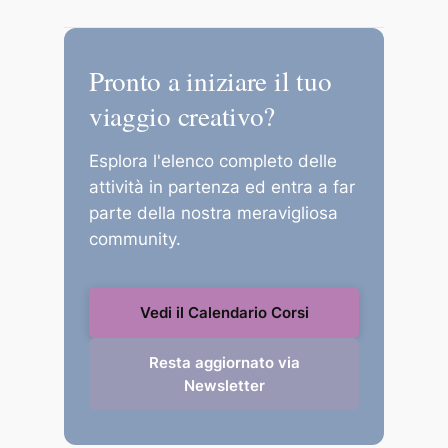
Puoi pagare in totale sicurezza tramite
Carta di Credito, PayPal o Bonifico
Pronto a iniziare il tuo
Bancario.
viaggio creativo?
Esplora l'elenco completo delle
attività in partenza ed entra a far
parte della nostra meravigliosa
community.
Vedi il Calendario Corsi
Resta aggiornato via
Newsletter