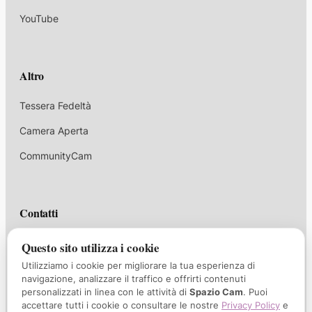
YouTube
Altro
Tessera Fedeltà
Camera Aperta
CommunityCam
Contatti
corsi@spaziocam.it
Questo sito utilizza i cookie
Utilizziamo i cookie per migliorare la tua esperienza di
+39 339 1047732
navigazione, analizzare il traffico e offrirti contenuti
personalizzati in linea con le attività di
Spazio Cam
. Puoi
Via Borgo Palazzo 35/A, Bergamo
accettare tutti i cookie o consultare le nostre
Privacy Policy
e