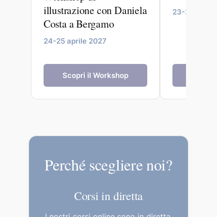
illustrazione con Daniela
23-27 maggi
Costa a Bergamo
24-25 aprile 2027
Scopri il Workshop
Scopri 
Perché scegliere noi?
Corsi in diretta
I nostri corsi online sono in diretta,