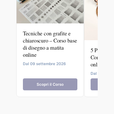
Tecniche con grafite e
chiaroscuro – Corso base
di disegno a matita
5 Pittori a
online
Corso di il
online
Dal 09 settembre 2026
Dal 24 sett
Scopri il Corso
Scopr