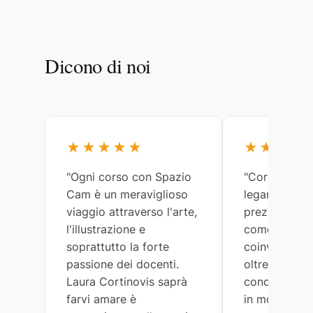
Dicono di noi
★★★★★
★★★★
"Ogni corso con Spazio
"Corsi meravi
Cam è un meraviglioso
legami arricc
viaggio attraverso l'arte,
preziosi. Lau
l'illustrazione e
come tutti gl
soprattutto la forte
coinvolti, so
passione dei docenti.
oltremodo ge
Laura Cortinovis saprà
condividono 
farvi amare è
in modo semp