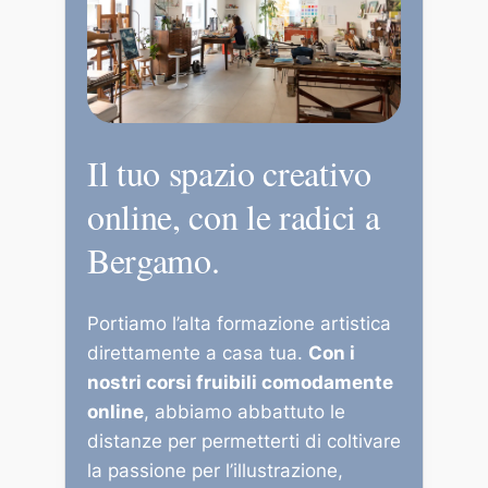
Il tuo spazio creativo
online, con le radici a
Bergamo.
Portiamo l’alta formazione artistica
direttamente a casa tua.
Con i
nostri corsi fruibili comodamente
online
, abbiamo abbattuto le
distanze per permetterti di coltivare
la passione per l’illustrazione,