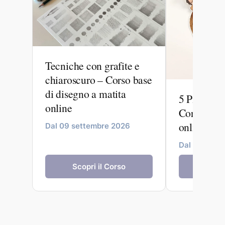
Tecniche con grafite e
chiaroscuro – Corso base
di disegno a matita
5 Pittori a
online
Corso di il
online
Dal 09 settembre 2026
Dal 24 sett
Scopri il Corso
Scopr