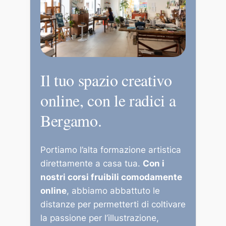
Il tuo spazio creativo
online, con le radici a
Bergamo.
Portiamo l’alta formazione artistica
direttamente a casa tua.
Con i
nostri corsi fruibili comodamente
online
, abbiamo abbattuto le
distanze per permetterti di coltivare
la passione per l’illustrazione,