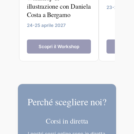
illustrazione con Daniela
23-27 maggi
Costa a Bergamo
24-25 aprile 2027
Scopri il Workshop
Scopri 
Perché scegliere noi?
Corsi in diretta
I nostri corsi online sono in diretta,