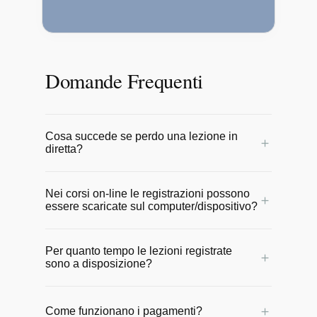
Domande Frequenti
Cosa succede se perdo una lezione in
＋
diretta?
Nessun problema! Tutte le lezioni online
Nei corsi on-line le registrazioni possono
vengono registrate e messe a
＋
essere scaricate sul computer/dispositivo?
disposizione degli allievi entro 24 ore.
Potrai rivederle comodamente in qualsiasi
No, le video lezioni rimangono online sul
momento per non perdere il ritmo del
Per quanto tempo le lezioni registrate
sito e possono essere seguite da
＋
sono a disposizione?
corso.
qualunque dispositivo con una
connessione internet.
Sono a disposizione per un anno a partire
＋
Come funzionano i pagamenti?
dalla data di inizio del corso.