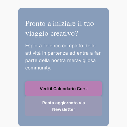
Puoi pagare in totale sicurezza tramite
Carta di Credito, PayPal o Bonifico
Pronto a iniziare il tuo
Bancario.
viaggio creativo?
Esplora l'elenco completo delle
attività in partenza ed entra a far
parte della nostra meravigliosa
community.
Vedi il Calendario Corsi
Resta aggiornato via
Newsletter