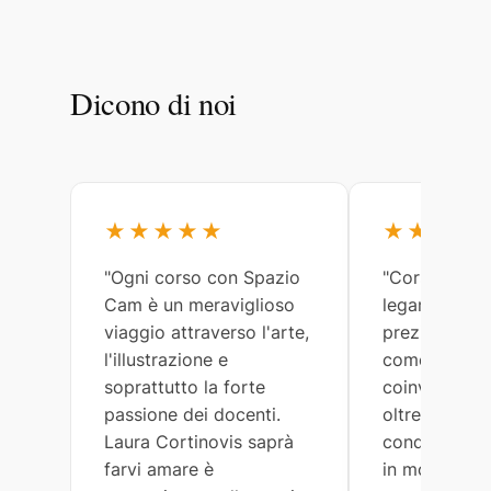
Dicono di noi
★★★★★
★★★★
"Ogni corso con Spazio
"Corsi meravi
Cam è un meraviglioso
legami arricc
viaggio attraverso l'arte,
preziosi. Lau
l'illustrazione e
come tutti gl
soprattutto la forte
coinvolti, so
passione dei docenti.
oltremodo ge
Laura Cortinovis saprà
condividono 
farvi amare è
in modo semp