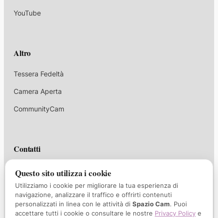
YouTube
Altro
Tessera Fedeltà
Camera Aperta
CommunityCam
Contatti
corsi@spaziocam.it
Questo sito utilizza i cookie
Utilizziamo i cookie per migliorare la tua esperienza di
+39 339 1047732
navigazione, analizzare il traffico e offrirti contenuti
personalizzati in linea con le attività di
Spazio Cam
. Puoi
Via Borgo Palazzo 35/A, Bergamo
accettare tutti i cookie o consultare le nostre
Privacy Policy
e