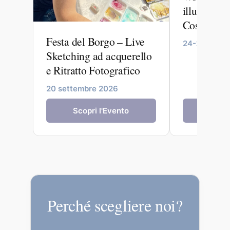
illustrazi
Costa a B
Festa del Borgo – Live
24-25 aprile
Sketching ad acquerello
e Ritratto Fotografico
20 settembre 2026
Scopri l'Evento
Scopri 
Perché scegliere noi?