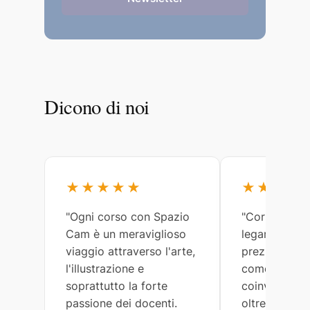
Dicono di noi
★★★★★
★★★★
"Ogni corso con Spazio
"Corsi meravi
Cam è un meraviglioso
legami arricc
viaggio attraverso l'arte,
preziosi. Lau
l'illustrazione e
come tutti gl
soprattutto la forte
coinvolti, so
passione dei docenti.
oltremodo ge