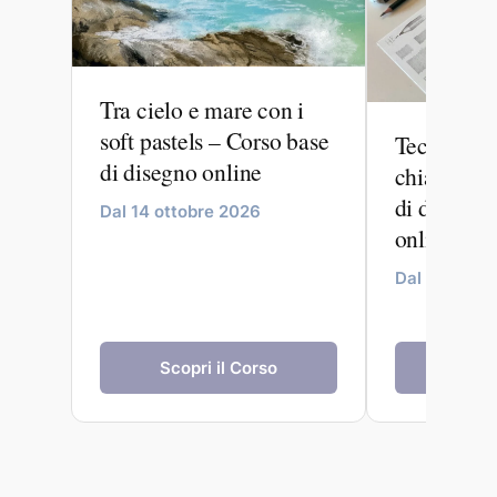
Tra cielo e mare con i
soft pastels – Corso base
Tecniche c
di disegno online
chiaroscur
di disegno
Dal 14 ottobre 2026
online
Dal 09 sett
Scopri il Corso
Scopr