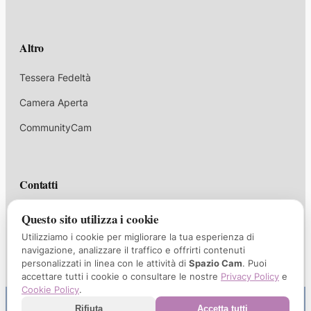
Altro
Tessera Fedeltà
Camera Aperta
CommunityCam
Contatti
corsi@spaziocam.it
Questo sito utilizza i cookie
Utilizziamo i cookie per migliorare la tua esperienza di
+39 339 1047732
navigazione, analizzare il traffico e offrirti contenuti
personalizzati in linea con le attività di
Spazio Cam
. Puoi
Via Borgo Palazzo 35/A, Bergamo
accettare tutti i cookie o consultare le nostre
Privacy Policy
e
Cookie Policy
.
Copyright © SpazioCam snc | P.IVA 04808650164 | Tutti i diritti
Rifiuta
Accetta tutti