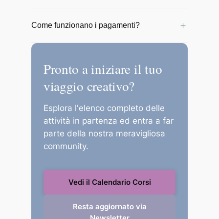
connessione internet.
Sono a disposizione per un anno a partire
＋
Come funzionano i pagamenti?
dalla data di inizio del corso.
Puoi pagare in totale sicurezza tramite
Carta di Credito, PayPal o Bonifico
Pronto a iniziare il tuo
Bancario.
viaggio creativo?
Esplora l'elenco completo delle
attività in partenza ed entra a far
parte della nostra meravigliosa
community.
Vedi il Calendario Corsi
Resta aggiornato via
Newsletter