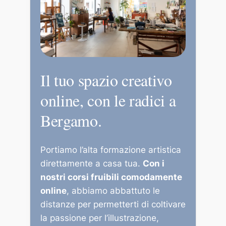
Il tuo spazio creativo
online, con le radici a
Bergamo.
Portiamo l’alta formazione artistica
direttamente a casa tua.
Con i
nostri corsi fruibili comodamente
online
, abbiamo abbattuto le
distanze per permetterti di coltivare
la passione per l’illustrazione,