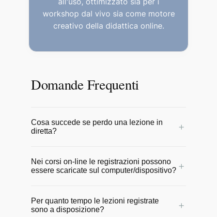
all'uso, ottimizzato sia per i
workshop dal vivo sia come motore
creativo della didattica online.
Domande Frequenti
Cosa succede se perdo una lezione in
＋
diretta?
Nessun problema! Tutte le lezioni online
Nei corsi on-line le registrazioni possono
vengono registrate e messe a
＋
essere scaricate sul computer/dispositivo?
disposizione degli allievi entro 24 ore.
Potrai rivederle comodamente in qualsiasi
No, le video lezioni rimangono online sul
momento per non perdere il ritmo del
Per quanto tempo le lezioni registrate
sito e possono essere seguite da
＋
sono a disposizione?
corso.
qualunque dispositivo con una