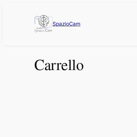
Vai
al
contenuto
SpazioCam
Carrello