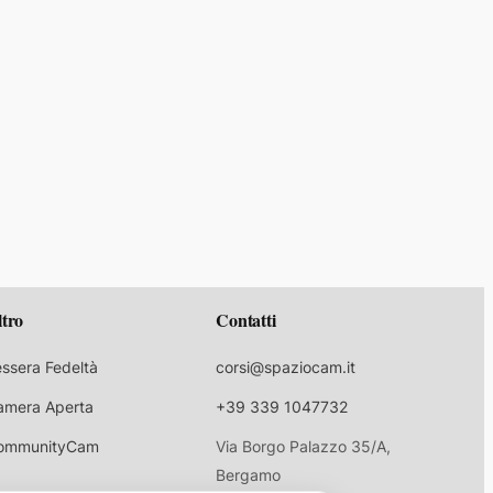
ltro
Contatti
ssera Fedeltà
corsi@spaziocam.it
amera Aperta
+39 339 1047732
ommunityCam
Via Borgo Palazzo 35/A,
Bergamo