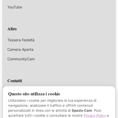
YouTube
Altro
Tessera Fedeltà
Camera Aperta
CommunityCam
Contatti
corsi@spaziocam.it
Questo sito utilizza i cookie
Utilizziamo i cookie per migliorare la tua esperienza di
+39 339 1047732
navigazione, analizzare il traffico e offrirti contenuti
personalizzati in linea con le attività di
Spazio Cam
. Puoi
Via Borgo Palazzo 35/A, Bergamo
accettare tutti i cookie o consultare le nostre
Privacy Policy
e