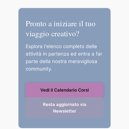
Puoi pagare in totale sicurezza tramite
Carta di Credito, PayPal o Bonifico
Pronto a iniziare il tuo
Bancario.
viaggio creativo?
Esplora l'elenco completo delle
attività in partenza ed entra a far
parte della nostra meravigliosa
community.
Vedi il Calendario Corsi
Resta aggiornato via
Newsletter