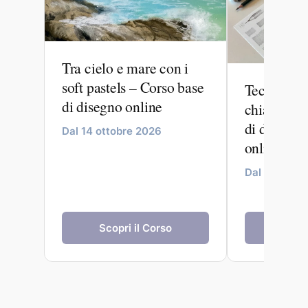
Tra cielo e mare con i
soft pastels – Corso base
Tecniche c
di disegno online
chiaroscur
di disegno
Dal 14 ottobre 2026
online
Dal 09 sett
Scopri il Corso
Scopr