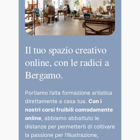
Il tuo spazio creativo
online, con le radici a
Bergamo.
Portiamo l’alta formazione artistica
direttamente a casa tua.
Con i
nostri corsi fruibili comodamente
online
, abbiamo abbattuto le
distanze per permetterti di coltivare
la passione per l’illustrazione,