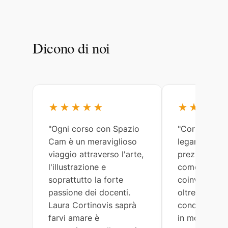
Dicono di noi
★★★★★
★★★★
"Ogni corso con Spazio
"Corsi meravi
Cam è un meraviglioso
legami arricc
viaggio attraverso l'arte,
preziosi. Lau
l'illustrazione e
come tutti gl
soprattutto la forte
coinvolti, so
passione dei docenti.
oltremodo ge
Laura Cortinovis saprà
condividono 
farvi amare è
in modo semp