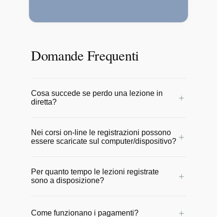
Domande Frequenti
Cosa succede se perdo una lezione in
＋
diretta?
Nessun problema! Tutte le lezioni online
Nei corsi on-line le registrazioni possono
vengono registrate e messe a
＋
essere scaricate sul computer/dispositivo?
disposizione degli allievi entro 24 ore.
Potrai rivederle comodamente in qualsiasi
No, le video lezioni rimangono online sul
momento per non perdere il ritmo del
Per quanto tempo le lezioni registrate
sito e possono essere seguite da
＋
sono a disposizione?
corso.
qualunque dispositivo con una
connessione internet.
Sono a disposizione per un anno a partire
＋
Come funzionano i pagamenti?
dalla data di inizio del corso.