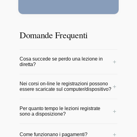
Domande Frequenti
Cosa succede se perdo una lezione in
＋
diretta?
Nessun problema! Tutte le lezioni online
Nei corsi on-line le registrazioni possono
vengono registrate e messe a
＋
essere scaricate sul computer/dispositivo?
disposizione degli allievi entro 24 ore.
Potrai rivederle comodamente in qualsiasi
No, le video lezioni rimangono online sul
momento per non perdere il ritmo del
Per quanto tempo le lezioni registrate
sito e possono essere seguite da
＋
sono a disposizione?
corso.
qualunque dispositivo con una
connessione internet.
Sono a disposizione per un anno a partire
＋
Come funzionano i pagamenti?
dalla data di inizio del corso.