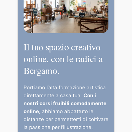
Il tuo spazio creativo
online, con le radici a
Bergamo.
Portiamo l’alta formazione artistica
direttamente a casa tua.
Con i
nostri corsi fruibili comodamente
online
, abbiamo abbattuto le
distanze per permetterti di coltivare
la passione per l’illustrazione,