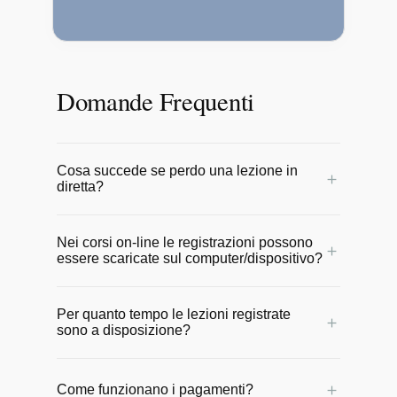
Domande Frequenti
Cosa succede se perdo una lezione in
＋
diretta?
Nessun problema! Tutte le lezioni online
Nei corsi on-line le registrazioni possono
vengono registrate e messe a
＋
essere scaricate sul computer/dispositivo?
disposizione degli allievi entro 24 ore.
Potrai rivederle comodamente in qualsiasi
No, le video lezioni rimangono online sul
momento per non perdere il ritmo del
Per quanto tempo le lezioni registrate
sito e possono essere seguite da
＋
sono a disposizione?
corso.
qualunque dispositivo con una
connessione internet.
Sono a disposizione per un anno a partire
＋
Come funzionano i pagamenti?
dalla data di inizio del corso.