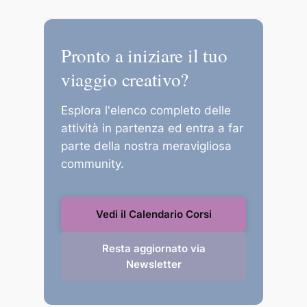
Puoi pagare in totale sicurezza tramite
Carta di Credito, PayPal o Bonifico
Pronto a iniziare il tuo
Bancario.
viaggio creativo?
Esplora l'elenco completo delle
attività in partenza ed entra a far
parte della nostra meravigliosa
community.
Vedi il Calendario Corsi
Resta aggiornato via
Newsletter