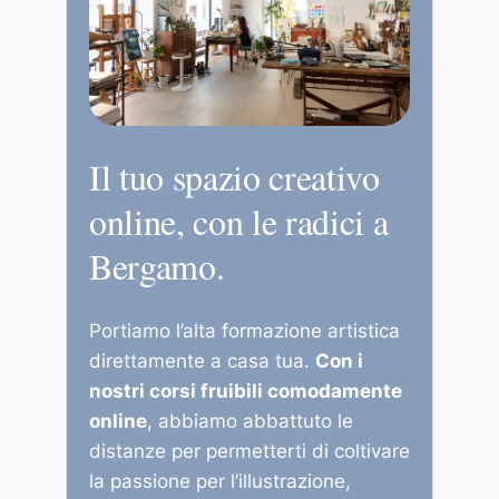
Il tuo spazio creativo
online, con le radici a
Bergamo.
Portiamo l’alta formazione artistica
direttamente a casa tua.
Con i
nostri corsi fruibili comodamente
online
, abbiamo abbattuto le
distanze per permetterti di coltivare
la passione per l’illustrazione,