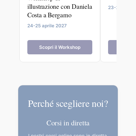
illustrazione con Daniela
23-27 maggi
Costa a Bergamo
24-25 aprile 2027
Scopri il Workshop
Scopri 
Perché scegliere noi?
Corsi in diretta
I nostri corsi online sono in diretta,