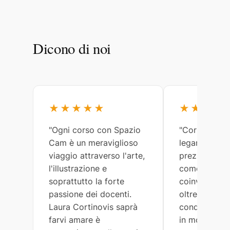
Dicono di noi
★★★★★
★★★★
"Ogni corso con Spazio
"Corsi meravi
Cam è un meraviglioso
legami arricc
viaggio attraverso l'arte,
preziosi. Lau
l'illustrazione e
come tutti gl
soprattutto la forte
coinvolti, so
passione dei docenti.
oltremodo ge
Laura Cortinovis saprà
condividono 
farvi amare è
in modo semp