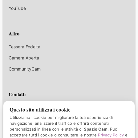
YouTube
Altro
Tessera Fedeltà
Camera Aperta
CommunityCam
Contatti
corsi@spaziocam.it
Questo sito utilizza i cookie
Utilizziamo i cookie per migliorare la tua esperienza di
+39 339 1047732
navigazione, analizzare il traffico e offrirti contenuti
personalizzati in linea con le attività di
Spazio Cam
. Puoi
Via Borgo Palazzo 35/A, Bergamo
accettare tutti i cookie o consultare le nostre
Privacy Policy
e