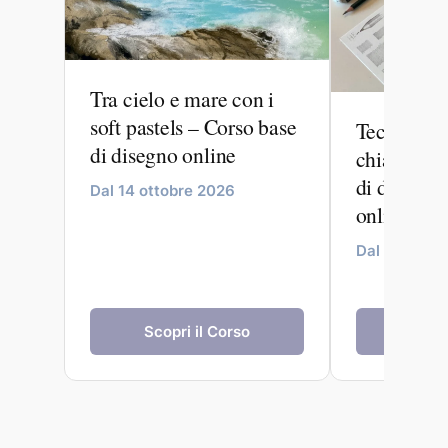
Tra cielo e mare con i
soft pastels – Corso base
Tecniche c
di disegno online
chiaroscur
di disegno
Dal 14 ottobre 2026
online
Dal 09 sett
Scopri il Corso
Scopr